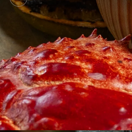
locales y d
Descubre la
de Bolivar y
RESERVA