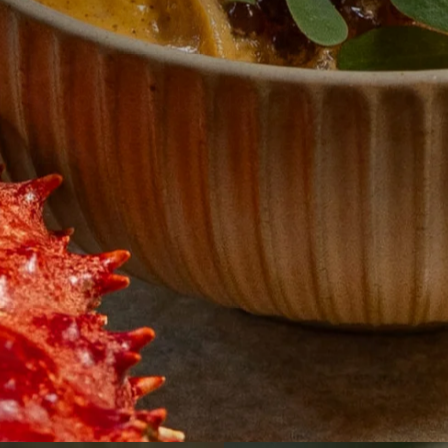
el caribe colombiano.
 biodiversidad
 los Montes de María.
MENÚ