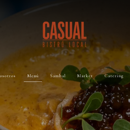
osotros
Menú
Sambal
Market
Catering
utor con ingredientes